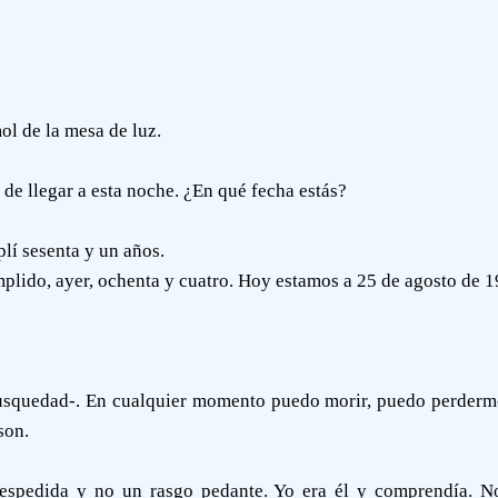
ol de la mesa de luz.
de llegar a esta noche. ¿En qué fecha estás?
plí sesenta y un años.
mplido, ayer, ochenta y cuatro. Hoy estamos a 25 de agosto de 1
usquedad-. En cualquier momento puedo morir, puedo perderme 
son.
despedida y no un rasgo pedante. Yo era él y comprendía. N