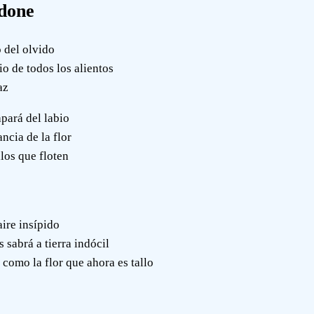
done
o del olvido
io de todos los alientos
az
pará del labio
ncia de la flor
los que floten
aire insípido
 sabrá a tierra indócil
 como la flor que ahora es tallo