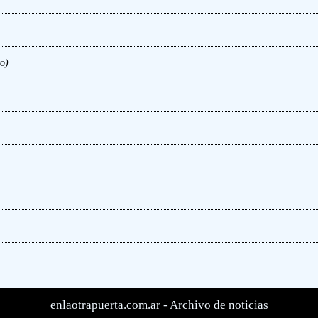
o)
enlaotrapuerta.com.ar -
Archivo de noticias