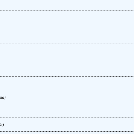
sía)
ía)