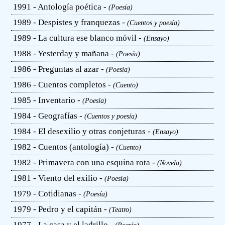
1991 - Antología poética -
(Poesía)
1989 - Despistes y franquezas -
(Cuentos y poesía)
1989 - La cultura ese blanco móvil -
(Ensayo)
1988 - Yesterday y mañana -
(Poesía)
1986 - Preguntas al azar -
(Poesía)
1986 - Cuentos completos -
(Cuento)
1985 - Inventario -
(Poesía)
1984 - Geografías -
(Cuentos y poesía)
1984 - El desexilio y otras conjeturas -
(Ensayo)
1982 - Cuentos (antología) -
(Cuento)
1982 - Primavera con una esquina rota -
(Novela)
1981 - Viento del exilio -
(Poesía)
1979 - Cotidianas -
(Poesía)
1979 - Pedro y el capitán -
(Teatro)
1977 - La casa y el ladrillo -