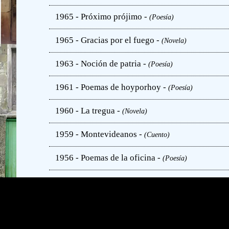
1965 - Próximo prójimo -
(Poesía)
1965 - Gracias por el fuego -
(Novela)
1963 - Noción de patria -
(Poesía)
1961 - Poemas de hoyporhoy -
(Poesía)
1960 - La tregua -
(Novela)
1959 - Montevideanos -
(Cuento)
1956 - Poemas de la oficina -
(Poesía)
1951 - Marcel Proust y otros ensayos -
(Ensayo)
1950 - Solo mientras tanto -
(Poesía)
1950 - Quién de nosotros -
(Novela)