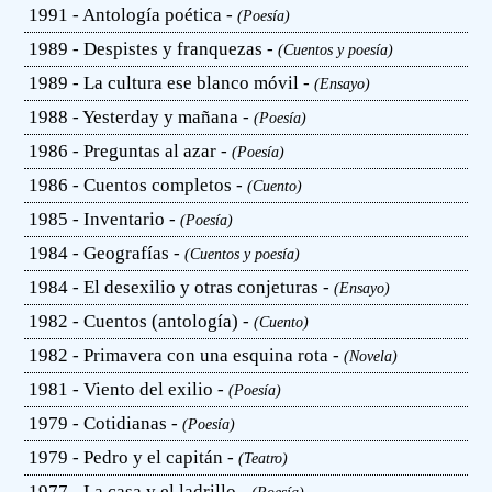
1991 - Antología poética -
(Poesía)
1989 - Despistes y franquezas -
(Cuentos y poesía)
1989 - La cultura ese blanco móvil -
(Ensayo)
1988 - Yesterday y mañana -
(Poesía)
1986 - Preguntas al azar -
(Poesía)
1986 - Cuentos completos -
(Cuento)
1985 - Inventario -
(Poesía)
1984 - Geografías -
(Cuentos y poesía)
1984 - El desexilio y otras conjeturas -
(Ensayo)
1982 - Cuentos (antología) -
(Cuento)
1982 - Primavera con una esquina rota -
(Novela)
1981 - Viento del exilio -
(Poesía)
1979 - Cotidianas -
(Poesía)
1979 - Pedro y el capitán -
(Teatro)
1977 - La casa y el ladrillo -