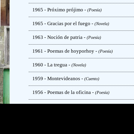
1965 - Próximo prójimo -
(Poesía)
1965 - Gracias por el fuego -
(Novela)
1963 - Noción de patria -
(Poesía)
1961 - Poemas de hoyporhoy -
(Poesía)
1960 - La tregua -
(Novela)
1959 - Montevideanos -
(Cuento)
1956 - Poemas de la oficina -
(Poesía)
1951 - Marcel Proust y otros ensayos -
(Ensayo)
1950 - Solo mientras tanto -
(Poesía)
1950 - Quién de nosotros -
(Novela)