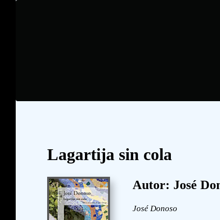
Lagartija sin cola
Autor: José Do
José Donoso