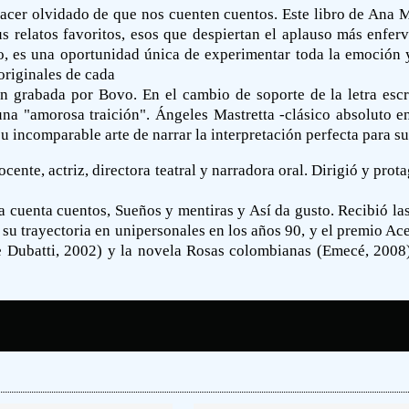
lacer olvidado de que nos cuenten cuentos. Este libro de Ana
us relatos favoritos, esos que despiertan el aplauso más enfer
 es una oportunidad única de experimentar toda la emoción y l
 originales de cada
ón grabada por Bovo. En el cambio de soporte de la letra escri
una "amorosa traición". Ángeles Mastretta -clásico absoluto en
u incomparable arte de narrar la interpretación perfecta para sus
nte, actriz, directora teatral y narradora oral. Dirigió y prot
a cuenta cuentos, Sueños y mentiras y Así da gusto. Recibió l
u trayectoria en unipersonales en los años 90, y el premio Ac
e Dubatti, 2002) y la novela Rosas colombianas (Emecé, 2008