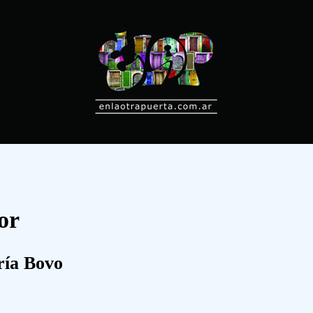
or
ría Bovo