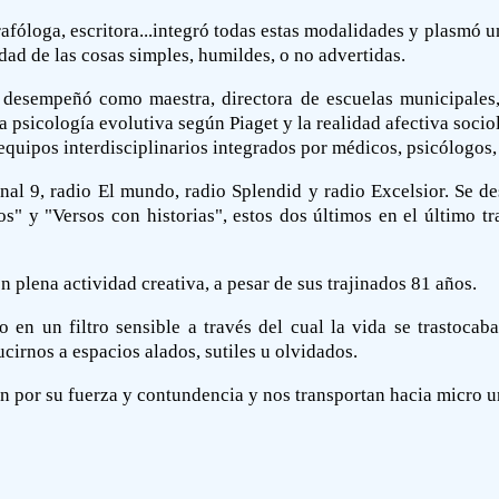
fóloga, escritora...integró todas estas modalidades y plasmó un
dad de las cosas simples, humildes, o no advertidas.
 desempeñó como maestra, directora de escuelas municipales,
 la psicología evolutiva según Piaget y la realidad afectiva soci
quipos interdisciplinarios integrados por médicos, psicólogos,
canal 9, radio El mundo, radio Splendid y radio Excelsior. Se d
os" y "Versos con historias", estos dos últimos en el último 
 plena actividad creativa, a pesar de sus trajinados 81 años.
 en un filtro sensible a través del cual la vida se trastocab
cirnos a espacios alados, sutiles u olvidados.
 por su fuerza y contundencia y nos transportan hacia micro u