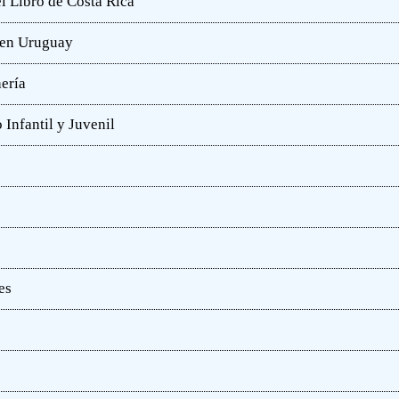
l Libro de Costa Rica
a en Uruguay
hería
 Infantil y Juvenil
es