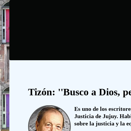
Tizón: ''Busco a Dios, p
Es uno de los escritor
Justicia de Jujuy. Hab
sobre la justicia y la 