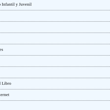
 Infantil y Juvenil
es
l Libro
ternet