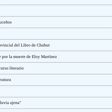
ruceños
rovincial del Libro de Chubut
r por la muerte de Eloy Martínez
rso literario
eratura
luvia ajena''