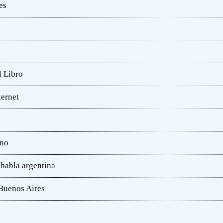
es
l Libro
ternet
ano
 habla argentina
 Buenos Aires