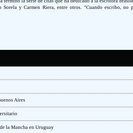
 terminó la serie de citas que ha dedicado a la escritora brasile
 Sorela y Carmen Riera, entre otros. "Cuando escribo, no pi
Buenos Aires
rsitario
e de la Mancha en Uruguay