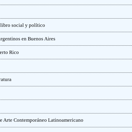
ibro social y político
 argentinos en Buenos Aires
erto Rico
ratura
o de Arte Contemporáneo Latinoamericano