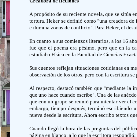
Creadora de ficciones
A propósito de su reciente novela, que se sitúa en
tortura, Heker se definió como "una creadora de f
e ilumina zonas de conflicto". Para Heker, el desa
En cuanto a sus comienzos literarios, a los 16 año
fue que el poema era pésimo, pero que en la car
estudiaba Física en la Facultad de Ciencias Exactas
Sus cuentos reflejan situaciones cotidianas en me
observación de los otros, pero con la escritura se
Al respecto, destacó también que "mediante la i
que uno hace cuando escribe". Una de las anécdota
que con un grupo se reunió para intentar ver el c
embargo, tiempo después, terminó escribiendo un
nueva desde la escritura. Ahora escribo textos qu
Cuando llegó la hora de las preguntas del públic
página en blanco, a lo que la escritora respondió: