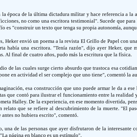
 la época de la última dictadura militar y hace referencia a la 
icciones, no como una escritora testimonial". Sucede que para l
fío es "construir un texto que tenga su propia autonomía, aunqu
s, Heker envió un poema a la revista El Grillo de Papel con una
ta había una escritora. "Tenía razón", dijo ayer Heker, que m
. Al final de cuatro años, pudo más la escritura que la física.
dio de las cuales surge cierto absurdo que trastoca esa cotidi
 pone en actividad el ser complejo que uno tiene", comentó la au
maginación, esa construcción que uno puede armar le da a ese h
s que contó para ilustrar el funcionamiento entre la realidad y 
ometa Halley. De la experiencia, en ese momento divertida, pen
 relato que se refiere al descubrimiento de la muerte. "El pa
e antes no hubiera escrito", comentó.
o, una de las personas que ayer disfrutaron de la interesante c
 "La página en blanco es un estímulo".