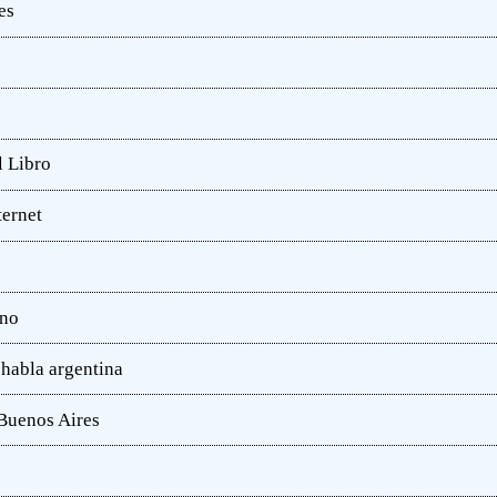
es
l Libro
ternet
ano
 habla argentina
 Buenos Aires