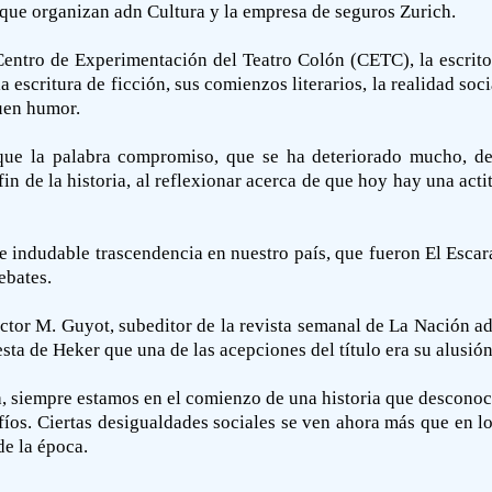
s que organizan adn Cultura y la empresa de seguros Zurich.
Centro de Experimentación del Teatro Colón (CETC), la escrito
a escritura de ficción, sus comienzos literarios, la realidad soc
uen humor.
o que la palabra compromiso, que se ha deteriorado mucho, d
 fin de la historia, al reflexionar acerca de que hoy hay una act
de indudable trascendencia en nuestro país, que fueron El Escar
ebates.
ctor M. Guyot, subeditor de la revista semanal de La Nación a
esta de Heker que una de las acepciones del título era su alusió
a, siempre estamos en el comienzo de una historia que desconoc
fíos. Ciertas desigualdades sociales se ven ahora más que en l
de la época.