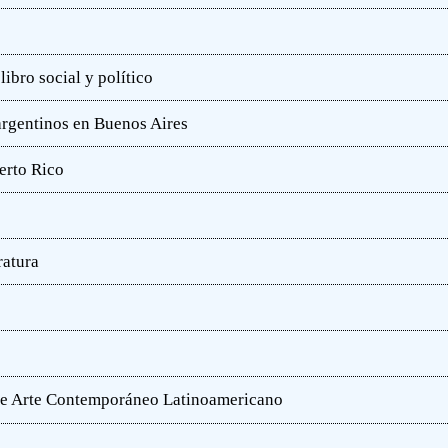
ibro social y político
 argentinos en Buenos Aires
erto Rico
ratura
o de Arte Contemporáneo Latinoamericano