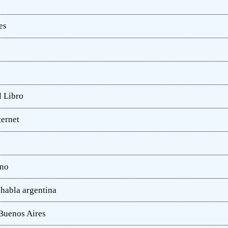
es
l Libro
ternet
ano
 habla argentina
 Buenos Aires