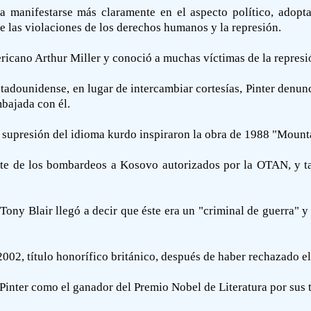
manifestarse más claramente en el aspecto político, adoptan
e las violaciones de los derechos humanos y la represión.
ericano Arthur Miller y conoció a muchas víctimas de la represió
tadounidense, en lugar de intercambiar cortesías, Pinter denunc
mbajada con él.
la supresión del idioma kurdo inspiraron la obra de 1988 "Moun
ente de los bombardeos a Kosovo autorizados por la OTAN, y t
 Tony Blair llegó a decir que éste era un "criminal de guerra" 
, título honorífico británico, después de haber rechazado el t
inter como el ganador del Premio Nobel de Literatura por sus t