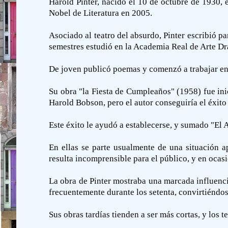
Harold Pinter, nacido el 10 de octubre de 1930, e
Nobel de Literatura en 2005.
Asociado al teatro del absurdo, Pinter escribió pa
semestres estudió en la Academia Real de Arte Dr
De joven publicó poemas y comenzó a trabajar en
Su obra "la Fiesta de Cumpleaños" (1958) fue inic
Harold Bobson, pero el autor conseguiría el éxit
Este éxito le ayudó a establecerse, y sumado "El
En ellas se parte usualmente de una situación 
resulta incomprensible para el público, y en ocasi
La obra de Pinter mostraba una marcada influenci
frecuentemente durante los setenta, convirtiéndos
Sus obras tardías tienden a ser más cortas, y los 