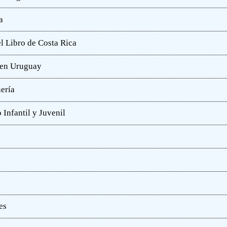
a
l Libro de Costa Rica
a en Uruguay
hería
 Infantil y Juvenil
es