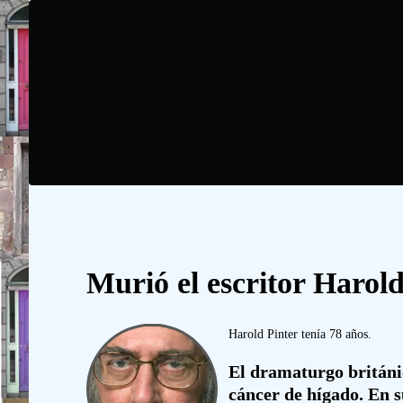
Murió el escritor Harold
Harold Pinter tenía 78 años.
El dramaturgo británic
cáncer de hígado. En s