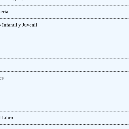
hería
 Infantil y Juvenil
es
l Libro