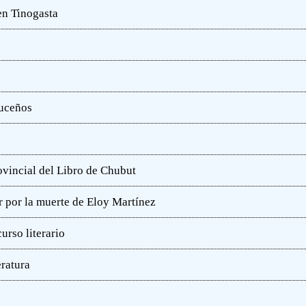
en Tinogasta
ruceños
rovincial del Libro de Chubut
r por la muerte de Eloy Martínez
rso literario
eratura