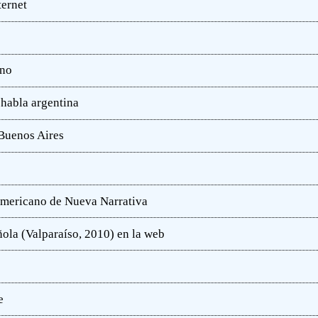
ternet
ano
 habla argentina
 Buenos Aires
oamericano de Nueva Narrativa
ola (Valparaíso, 2010) en la web
e