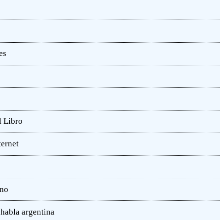
es
l Libro
ternet
ano
 habla argentina