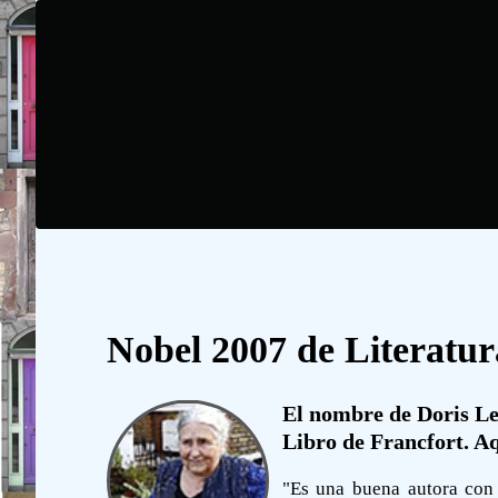
Nobel 2007 de Literatur
El nombre de Doris Less
Libro de Francfort. Aq
"Es una buena autora con 