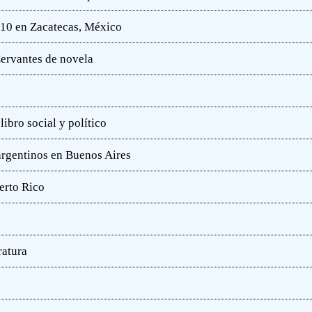
010 en Zacatecas, México
ervantes de novela
ibro social y político
 argentinos en Buenos Aires
erto Rico
ratura