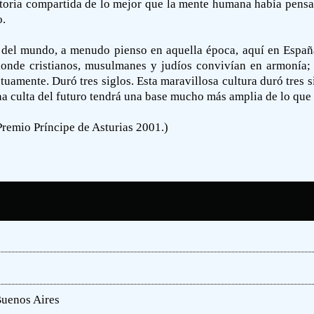
toria compartida de lo mejor que la mente humana había pensad
o.
ón del mundo, a menudo pienso en aquella época, aquí en Españ
donde cristianos, musulmanes y judíos convivían en armonía; po
uamente. Duró tres siglos. Esta maravillosa cultura duró tres s
ona culta del futuro tendrá una base mucho más amplia de lo qu
Premio Príncipe de Asturias 2001.)
Buenos Aires