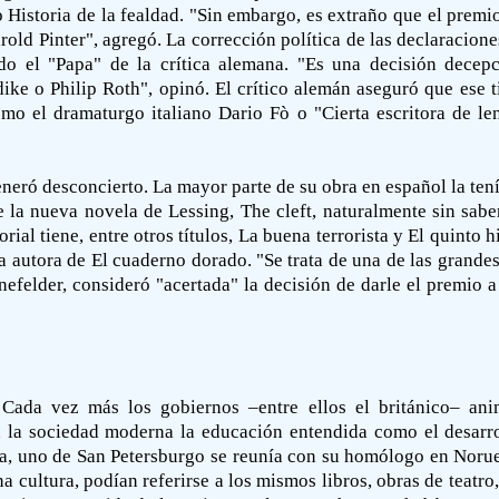
 Historia de la fealdad. "Sin embargo, es extraño que el premi
old Pinter", agregó. La corrección política de las declaracion
do el "Papa" de la crítica alemana. "Es una decisión decepc
ike o Philip Roth", opinó. El crítico alemán aseguró que ese t
o el dramaturgo italiano Dario Fò o "Cierta escritora de len
neró desconcierto. La mayor parte de su obra en español la tení
 la nueva novela de Lessing, The cleft, naturalmente sin sabe
orial tiene, entre otros títulos, La buena terrorista y El quinto
 autora de El cuaderno dorado. "Se trata de una de las grandes 
felder, consideró "acertada" la decisión de darle el premio a
 Cada vez más los gobiernos –entre ellos el británico– ani
ra la sociedad moderna la educación entendida como el desarro
ña, uno de San Petersburgo se reunía con su homólogo en Norue
 cultura, podían referirse a los mismos libros, obras de teat