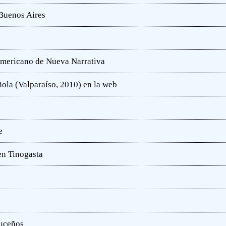
 Buenos Aires
oamericano de Nueva Narrativa
ola (Valparaíso, 2010) en la web
e
en Tinogasta
ruceños