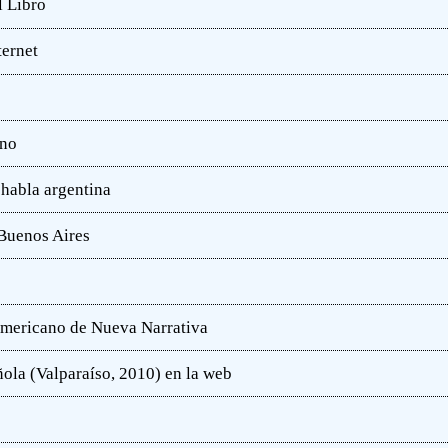
l Libro
ternet
ano
 habla argentina
 Buenos Aires
oamericano de Nueva Narrativa
ola (Valparaíso, 2010) en la web