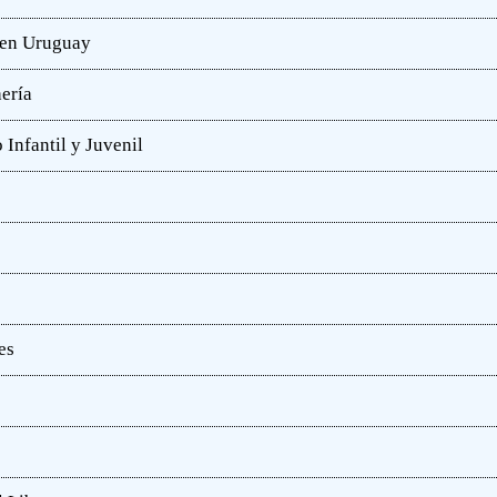
a en Uruguay
hería
 Infantil y Juvenil
es