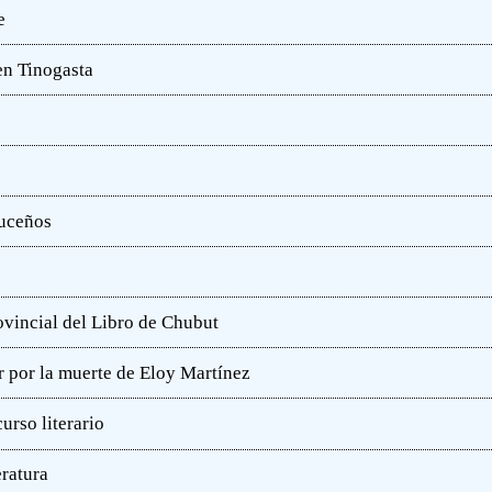
e
en Tinogasta
ruceños
rovincial del Libro de Chubut
r por la muerte de Eloy Martínez
rso literario
eratura