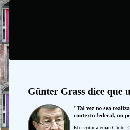
Günter Grass dice que u
"Tal vez no sea realiz
contexto federal, un p
El escritor alemán Günter G