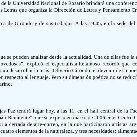
 de la Universidad Nacional de Rosario brindará una conferenc
as Letras que organiza la Dirección de Letras y Pensamiento Cr
rca de Girondo y de sus trabajos. A las 19.45, en la sede de
que se pueden analizar desde la actualidad. Una de ellas fue l
ovedosas”, explicó el especialista.Retamoso recordó que c
para desarrollar la tesis “Oliverio Girondo: el devenir de su poe
on respecto al lenguaje. Pero su dimensión poética no se reduc
arino.
jas Paz tendrá lugar hoy, a las 11, en el hall central de la F
án-Remitente”, que se expuso en marzo de 2006 en el Centro Cu
ria cerrada de arte-correo, en la que participaron artistas ar
uatro elementos de la naturaleza, y tres necesidades: alimenta