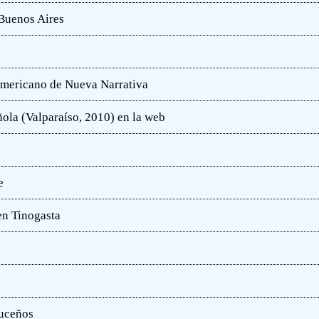
 Buenos Aires
oamericano de Nueva Narrativa
ola (Valparaíso, 2010) en la web
e
en Tinogasta
ruceños