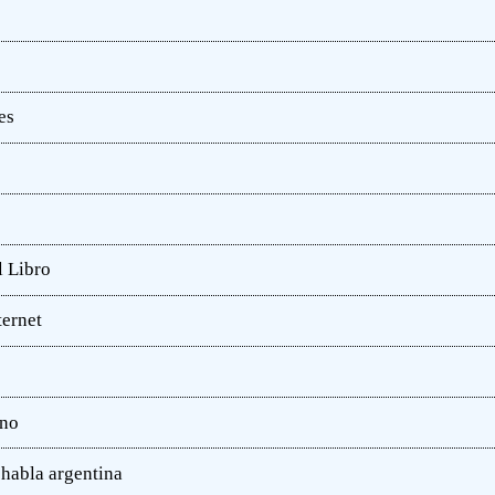
es
l Libro
ternet
ano
 habla argentina