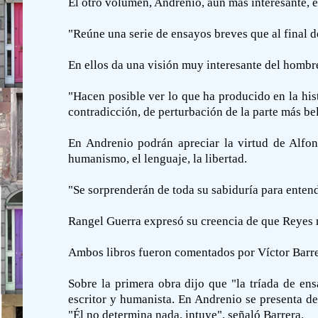
El otro volumen, Andrenio, aún más interesante, 
"Reúne una serie de ensayos breves que al final d
En ellos da una visión muy interesante del hombr
"Hacen posible ver lo que ha producido en la his
contradicción, de perturbación de la parte más be
En Andrenio podrán apreciar la virtud de Alfo
humanismo, el lenguaje, la libertad.
"Se sorprenderán de toda su sabiduría para entend
Rangel Guerra expresó su creencia de que Reyes no
Ambos libros fueron comentados por Víctor Barrera
Sobre la primera obra dijo que "la tríada de en
escritor y humanista. En Andrenio se presenta d
"Él no determina nada, intuye", señaló Barrera.