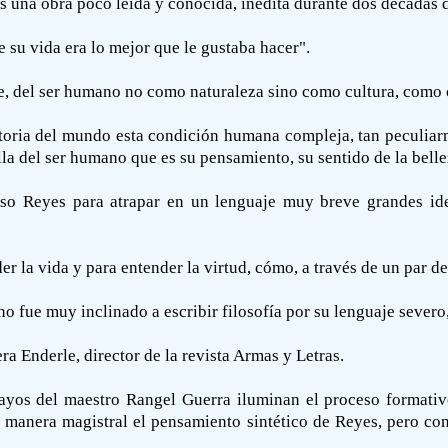
es una obra poco leída y conocida, inédita durante dos décadas 
e su vida era lo mejor que le gustaba hacer".
e, del ser humano no como naturaleza sino como cultura, como 
toria del mundo esta condición humana compleja, tan peculiarm
lla del ser humano que es su pensamiento, su sentido de la belle
nso Reyes para atrapar en un lenguaje muy breve grandes i
er la vida y para entender la virtud, cómo, a través de un par d
 fue muy inclinado a escribir filosofía por su lenguaje severo,
 Enderle, director de la revista Armas y Letras.
sayos del maestro Rangel Guerra iluminan el proceso formati
e manera magistral el pensamiento sintético de Reyes, pero con