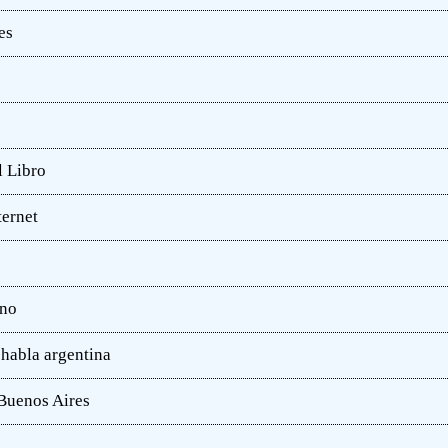
es
l Libro
ternet
ano
 habla argentina
 Buenos Aires