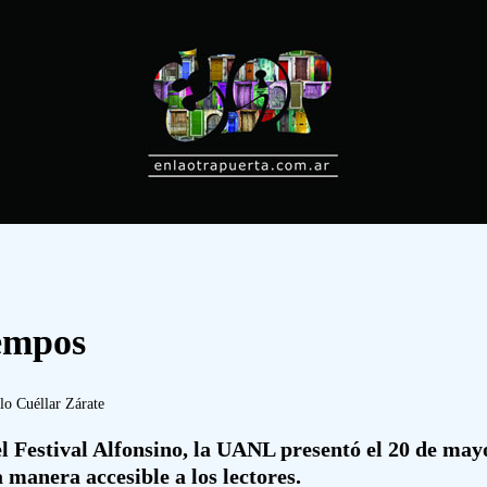
iempos
lo Cuéllar Zárate
l Festival Alfonsino, la UANL presentó el 20 de may
 manera accesible a los lectores.