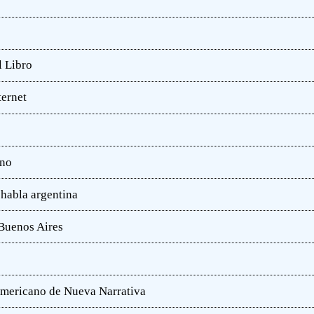
l Libro
ternet
ano
 habla argentina
 Buenos Aires
oamericano de Nueva Narrativa