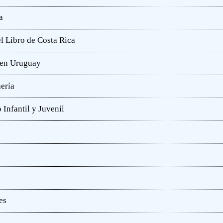
a
l Libro de Costa Rica
a en Uruguay
hería
 Infantil y Juvenil
es