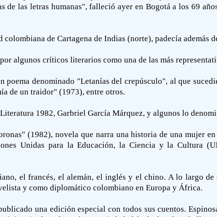
vas de las letras humanas", falleció ayer en Bogotá a los 69 
d colombiana de Cartagena de Indias (norte), padecía además de
 por algunos críticos literarios como una de las más representat
 un poema denominado "Letanías del crepúsculo", al que sucedi
a de un traidor" (1973), entre otros.
Literatura 1982, Garbriel García Márquez, y algunos lo denom
oronas" (1982), novela que narra una historia de una mujer en
iones Unidas para la Educación, la Ciencia y la Cultura 
liano, el francés, el alemán, el inglés y el chino. A lo largo 
novelista y como diplomático colombiano en Europa y África.
publicado una edición especial con todos sus cuentos. Espinosa