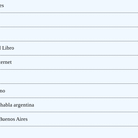
es
l Libro
ternet
ano
 habla argentina
 Buenos Aires