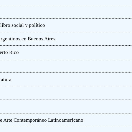
ibro social y político
 argentinos en Buenos Aires
erto Rico
ratura
o de Arte Contemporáneo Latinoamericano