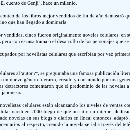
El cuento de Genji", hace un milenio.
 conteo de los libros mejor vendidos de fin de año demostró qu
 sino que han llegado a dominarla.
r vendidas, cinco fueron originalmente novelas celulares, en s
, pero con escasa trama o el desarrollo de los personajes que se 
ocupados por novelistas celulares que escribían por vez primera
lares al 'autor'?", se preguntaba una famosa publicación litera
o un nuevo género literario, creado y consumido por una gener
us detractores comentaron que el predominio de las novelas a t
a japonesa.
s novelistas celulares están alcanzando los niveles de ventas co
ular nació en 2000 luego de que un sitio en internet dedica
do novelas en sus blogs o diarios en línea; entonces, adaptó s
mentarios al respecto, creando la novela serial a través del te