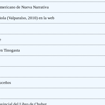
oamericano de Nueva Narrativa
ola (Valparaíso, 2010) en la web
e
en Tinogasta
ruceños
rovincial del Libro de Chubut