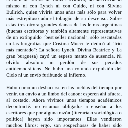
mismo ni con Lynch ni con Guido, ni con Silvina
Bullrich, quien viviría unos años más sólo para volver
más estrepitoso aún el tobogán de su descenso. Sobre
estas tres otrora grandes damas de las letras argentinas
(buenas escritoras y también altamente representativas
de un extinguido "best seller nacional", sólo rescatadas
en las biografías que Cristina Mucci le dedicó al "trío
más mentado": La señora Lynch, Divina Beatrice y La
gran burguesa) cayó un espeso manto de ausencia. Ni
olvido absoluto ni perdón de sus pecados
antidemocráticos. No hubo una rotunda expulsión del
Cielo ni un envío furibundo al Infierno.
Hubo como un deshacerse en las nieblas del tiempo por
venir, un envío a un limbo del canon: esperen ahí afuera,
al costado. Ahora vivimos unos tiempos académicos
decontracté: no estamos obligados a enseñar a los
escritores que por alguna razón (literaria o sociológica o
política) hayan sido importantes. Ellas vendieron
muchos libros: ergo, son sospechosas de haber sido