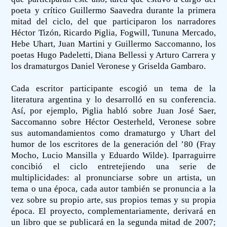
poeta y crítico Guillermo Saavedra durante la primera
mitad del ciclo, del que participaron los narradores
Héctor Tizón, Ricardo Piglia, Fogwill, Tununa Mercado,
Hebe Uhart, Juan Martini y Guillermo Saccomanno, los
poetas Hugo Padeletti, Diana Bellessi y Arturo Carrera y
los dramaturgos Daniel Veronese y Griselda Gambaro.
Cada escritor participante escogió un tema de la
literatura argentina y lo desarrolló en su conferencia.
Así, por ejemplo, Piglia habló sobre Juan José Saer,
Saccomanno sobre Héctor Oesterheld, Veronese sobre
sus automandamientos como dramaturgo y Uhart del
humor de los escritores de la generación del ’80 (Fray
Mocho, Lucio Mansilla y Eduardo Wilde). Iparraguirre
concibió el ciclo entretejiendo una serie de
multiplicidades: al pronunciarse sobre un artista, un
tema o una época, cada autor también se pronuncia a la
vez sobre su propio arte, sus propios temas y su propia
época. El proyecto, complementariamente, derivará en
un libro que se publicará en la segunda mitad de 2007;