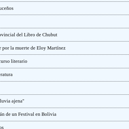
ruceños
rovincial del Libro de Chubut
r por la muerte de Eloy Martínez
rso literario
eratura
luvia ajena''
án de un Festival en Bolivia
os