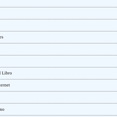
es
l Libro
ternet
ano