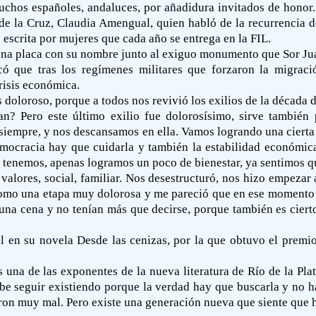
chos españoles, andaluces, por añadidura invitados de honor. 
de la Cruz, Claudia Amengual, quien habló de la recurrencia d
a escrita por mujeres que cada año se entrega en la FIL.
una placa con su nombre junto al exiguo monumento que Sor Juan
icó que tras los regímenes militares que forzaron la migra
crisis económica.
 doloroso, porque a todos nos revivió los exilios de la década 
an? Pero este último exilio fue dolorosísimo, sirve también
 siempre, y nos descansamos en ella. Vamos logrando una ciert
democracia hay que cuidarla y también la estabilidad económi
tenemos, apenas logramos un poco de bienestar, ya sentimos que 
 valores, social, familiar. Nos desestructuró, nos hizo empezar
í como una etapa muy dolorosa y me pareció que en ese momento 
 una cena y no tenían más que decirse, porque también es cier
ral en su novela Desde las cenizas, por la que obtuvo el prem
s una de las exponentes de la nueva literatura de Río de la Plat
'debe seguir existiendo porque la verdad hay que buscarla y no 
aron muy mal. Pero existe una generación nueva que siente que ha