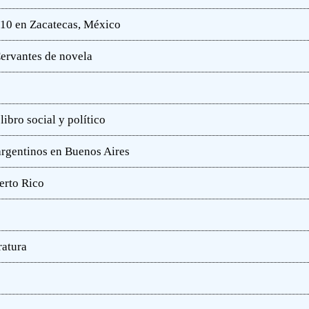
010 en Zacatecas, México
ervantes de novela
ibro social y político
 argentinos en Buenos Aires
erto Rico
ratura