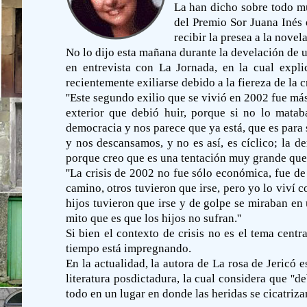
La han dicho sobre todo mu
del Premio Sor Juana Inés 
recibir la presea a la novel
No lo dijo esta mañana durante la develación de 
en entrevista con La Jornada, en la cual expl
recientemente exiliarse debido a la fiereza de la 
''Este segundo exilio que se vivió en 2002 fue más
exterior que debió huir, porque si no lo matab
democracia y nos parece que ya está, que es para
y nos descansamos, y no es así, es cíclico; la 
porque creo que es una tentación muy grande que 
''La crisis de 2002 no fue sólo económica, fue de
camino, otros tuvieron que irse, pero yo lo viv
hijos tuvieron que irse y de golpe se miraban en
mito que es que los hijos no sufran.''
Si bien el contexto de crisis no es el tema cent
tiempo está impregnando.
En la actualidad, la autora de La rosa de Jericó e
literatura posdictadura, la cual considera que '
todo en un lugar en donde las heridas se cicatriz