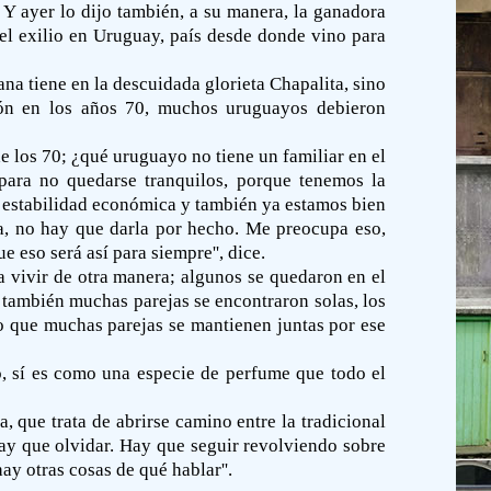
Y ayer lo dijo también, a su manera, la ganadora
el exilio en Uruguay, país desde donde vino para
a tiene en la descuidada glorieta Chapalita, sino
ción en los años 70, muchos uruguayos debieron
de los 70; ¿qué uruguayo no tiene un familiar en el
 para no quedarse tranquilos, porque tenemos la
a estabilidad económica y también ya estamos bien
ca, no hay que darla por hecho. Me preocupa eso,
eso será así para siempre'', dice.
 a vivir de otra manera; algunos se quedaron en el
también muchas parejas se encontraron solas, los
to que muchas parejas se mantienen juntas por ese
io, sí es como una especie de perfume que todo el
a, que trata de abrirse camino entre la tradicional
hay que olvidar. Hay que seguir revolviendo sobre
y otras cosas de qué hablar''.