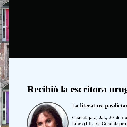
Recibió la escritora ur
La literatura posdict
Guadalajara, Jal., 29 de n
Libro (FIL) de Guadalajara,