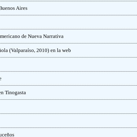
 Buenos Aires
oamericano de Nueva Narrativa
ola (Valparaíso, 2010) en la web
e
en Tinogasta
ruceños