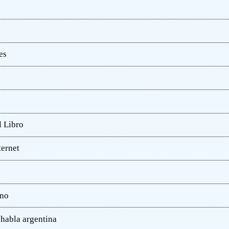
es
l Libro
ternet
ano
 habla argentina