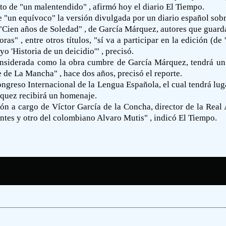
to de "un malentendido" , afirmó hoy el diario El Tiempo.
e "un equívoco" la versión divulgada por un diario español sob
 "Cien años de Soledad" , de García Márquez, autores que guar
ras" , entre otros títulos, "sí va a participar en la edición (de
o 'Historia de un deicidio'" , precisó.
nsiderada como la obra cumbre de García Márquez, tendrá un 
 de La Mancha" , hace dos años, precisó el reporte.
ngreso Internacional de la Lengua Española, el cual tendrá lu
quez recibirá un homenaje.
ón a cargo de Víctor García de la Concha, director de la Real A
tes y otro del colombiano Alvaro Mutis" , indicó El Tiempo.