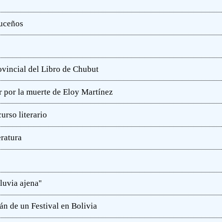
ruceños
rovincial del Libro de Chubut
r por la muerte de Eloy Martínez
rso literario
eratura
luvia ajena''
án de un Festival en Bolivia