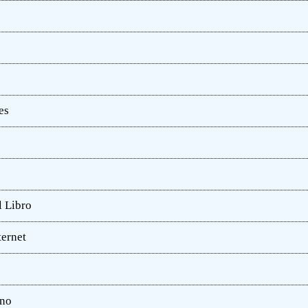
es
l Libro
ternet
ano