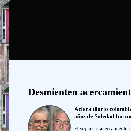
Desmienten acercamient
Aclara diario colombia
años de Soledad fue un
El supuesto acercamiento e