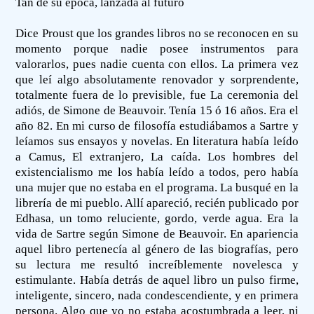
Tan de su época, lanzada al futuro
Dice Proust que los grandes libros no se reconocen en su
momento porque nadie posee instrumentos para
valorarlos, pues nadie cuenta con ellos. La primera vez
que leí algo absolutamente renovador y sorprendente,
totalmente fuera de lo previsible, fue La ceremonia del
adiós, de Simone de Beauvoir. Tenía 15 ó 16 años. Era el
año 82. En mi curso de filosofía estudiábamos a Sartre y
leíamos sus ensayos y novelas. En literatura había leído
a Camus, El extranjero, La caída. Los hombres del
existencialismo me los había leído a todos, pero había
una mujer que no estaba en el programa. La busqué en la
librería de mi pueblo. Allí apareció, recién publicado por
Edhasa, un tomo reluciente, gordo, verde agua. Era la
vida de Sartre según Simone de Beauvoir. En apariencia
aquel libro pertenecía al género de las biografías, pero
su lectura me resultó increíblemente novelesca y
estimulante. Había detrás de aquel libro un pulso firme,
inteligente, sincero, nada condescendiente, y en primera
persona. Algo que yo no estaba acostumbrada a leer, ni