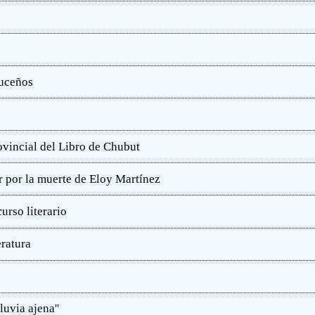
ruceños
rovincial del Libro de Chubut
r por la muerte de Eloy Martínez
rso literario
eratura
luvia ajena''