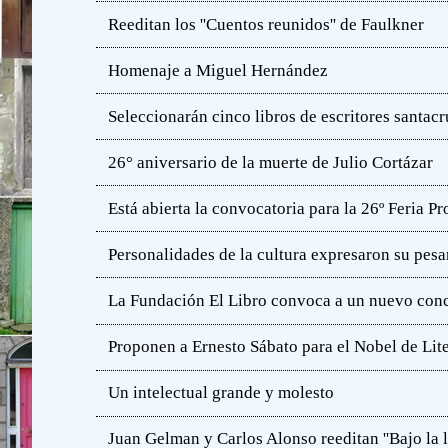
Reeditan los ''Cuentos reunidos'' de Faulkner
Homenaje a Miguel Hernández
Seleccionarán cinco libros de escritores santac
26° aniversario de la muerte de Julio Cortázar
Está abierta la convocatoria para la 26º Feria P
Personalidades de la cultura expresaron su pesa
La Fundación El Libro convoca a un nuevo concu
Proponen a Ernesto Sábato para el Nobel de Lit
Un intelectual grande y molesto
Juan Gelman y Carlos Alonso reeditan ''Bajo la l