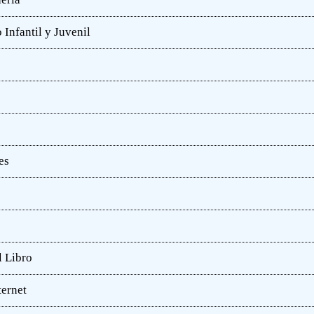
 Infantil y Juvenil
es
l Libro
ternet