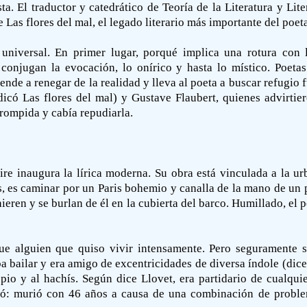
lista. El traductor y catedrático de Teoría de la Literatura y L
 Las flores del mal, el legado literario más importante del poet
a universal. En primer lugar, porqué implica una rotura con 
conjugan la evocación, lo onírico y hasta lo místico. Poet
iende a renegar de la realidad y lleva al poeta a buscar refugio 
icó Las flores del mal) y Gustave Flaubert, quienes advirti
rrompida y cabía repudiarla.
e inaugura la lírica moderna. Su obra está vinculada a la urb
s, es caminar por un Paris bohemio y canalla de la mano de un
eren y se burlan de él en la cubierta del barco. Humillado, el p
e alguien que quiso vivir intensamente. Pero seguramente s
ba bailar y era amigo de excentricidades de diversa índole (di
opio y al hachís. Según dice Llovet, era partidario de cualqu
ontró: murió con 46 años a causa de una combinación de probl