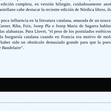
a edición completa, en versión bilingüe, cuidadosamente an
astellano cabe destacar la reciente edición de Nórdica libros, il
 poca influencia en la literatura catalana, amarada de un nou
 Carner, Riba, Foix, Josep Pla o Josep Maria de Sagarra habla
las alabanzas. Para Llovet, "el peso de los postulados estético
la burguesía catalana cuando en Francia era motivo de mofa
 haber sido un obstáculo demasiado grande para que la poesí
e Baudelaire".