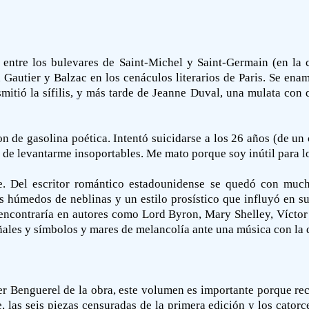
, entre los bulevares de Saint-Michel y Saint-Germain (en la c
 Gautier y Balzac en los cenáculos literarios de Paris. Se en
nsmitió la sífilis, y más tarde de Jeanne Duval, una mulata con 
n de gasolina poética. Intentó suicidarse a los 26 años (de un 
io de levantarme insoportables. Me mato porque soy inútil para 
oe. Del escritor romántico estadounidense se quedó con muc
 húmedos de neblinas y un estilo prosístico que influyó en su e
as encontraría en autores como Lord Byron, Mary Shelley, Vícto
eñales y símbolos y mares de melancolía ante una música con la
r Benguerel de la obra, este volumen es importante porque re
 las seis piezas censuradas de la primera edición y los cator