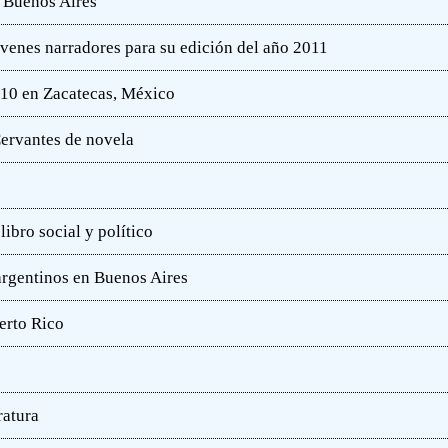
e Buenos Aires
óvenes narradores para su edición del año 2011
010 en Zacatecas, México
ervantes de novela
ibro social y político
 argentinos en Buenos Aires
erto Rico
ratura