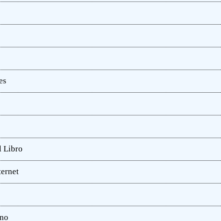
es
l Libro
ternet
ano