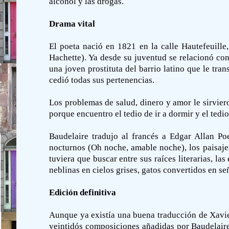
alcohol y las drogas.
Drama vital
El poeta nació en 1821 en la calle Hautefeuille
Hachette). Ya desde su juventud se relacionó con
una joven prostituta del barrio latino que le tra
cedió todas sus pertenencias.
Los problemas de salud, dinero y amor le sirviero
porque encuentro el tedio de ir a dormir y el ted
Baudelaire tradujo al francés a Edgar Allan P
nocturnos (Oh noche, amable noche), los paisajes
tuviera que buscar entre sus raíces literarias, l
neblinas en cielos grises, gatos convertidos en s
Edición definitiva
Aunque ya existía una buena traducción de Xavie
veintidós composiciones añadidas por Baudelaire,