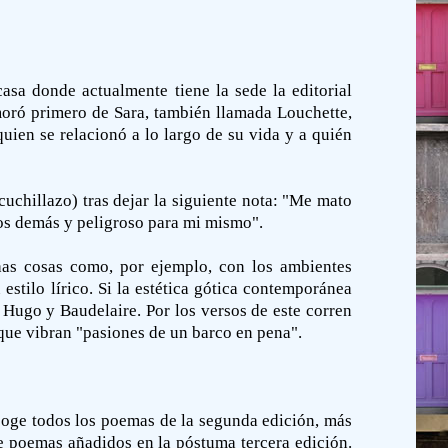
asa donde actualmente tiene la sede la editorial
amoró primero de Sara, también llamada Louchette,
quien se relacionó a lo largo de su vida y a quién
cuchillazo) tras dejar la siguiente nota: "Me mato
los demás y peligroso para mi mismo".
has cosas como, por ejemplo, con los ambientes
stilo lírico. Si la estética gótica contemporánea
r Hugo y Baudelaire. Por los versos de este corren
 que vibran "pasiones de un barco en pena".
coge todos los poemas de la segunda edición, más
ce poemas añadidos en la póstuma tercera edición.