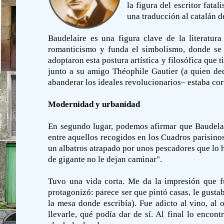
la figura del escritor fata
una traducción al catalán de
Baudelaire es una figura clave de la literatur
romanticismo y funda el simbolismo, donde se 
adoptaron esta postura artística y filosófica que t
junto a su amigo Théophile Gautier (a quien ded
abanderar los ideales revolucionarios– estaba co
Modernidad y urbanidad
En segundo lugar, podemos afirmar que Baudelair
entre aquellos recogidos en los Cuadros parisino
un albatros atrapado por unos pescadores que lo hi
de gigante no le dejan caminar".
Tuvo una vida corta. Me da la impresión que fu
protagonizó: parece ser que pintó casas, le gusta
la mesa donde escribía). Fue adicto al vino, al 
llevarle, qué podía dar de sí. Al final lo enc