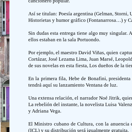
cancionero popular.
Así se titulan: Poesía argentina (Gelman, Storni,
Historietas y humor gráfico (Fontanarrosa…) y Ca
Sin dudas esta entrega tiene algo muy singular. A
ellos estaban en la sala Portuondo.
Por ejemplo, el maestro David Viñas, quien captur
Cortázar, José Lezama Lima, Juan Marsé, Leopold
de sus novelas en esta fiesta, Los dueños de la ti
En la primera fila, Hebe de Bonafini, president
tendrá aquí su lanzamiento Ventana de luz.
Una extensa relación, el narrador Noé Jitrik, qu
La rebelión del instante, la novelista Luisa Valen
y Adriana Vega.
El Ministro cubano de Cultura, con la anuencia d
(ICL) y su distribución será igualmente gratuita.