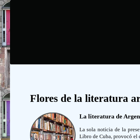
Flores de la literatura a
La literatura de Argen
La sola noticia de la pres
Libro de Cuba, provocó el d