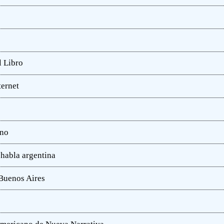
l Libro
ternet
ano
 habla argentina
 Buenos Aires