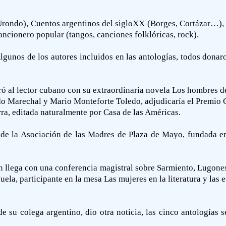
 Urondo), Cuentos argentinos del sigloXX (Borges, Cortázar…), 
ncionero popular (tangos, canciones folklóricas, rock).
lgunos de los autores incluidos en las antologías, todos donar
ó al lector cubano con su extraordinaria novela Los hombres de 
o Marechal y Mario Monteforte Toledo, adjudicaría el Premio Ca
erra, editada naturalmente por Casa de las Américas.
a de la Asociación de las Madres de Plaza de Mayo, fundada e
ien llega con una conferencia magistral sobre Sarmiento, Lugone
zuela, participante en la mesa Las mujeres en la literatura y las
e su colega argentino, dio otra noticia, las cinco antologías s