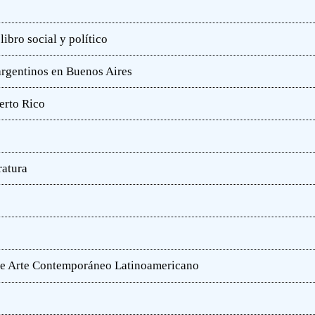
ibro social y político
 argentinos en Buenos Aires
erto Rico
ratura
o de Arte Contemporáneo Latinoamericano