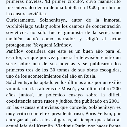
primeras novelas, 'El primer círculo', cuyo manuscrito
fue enterrado dentro de una botella en 1949 para burlar
la censura soviética.
Curiosamente, Solzhenitsyn, autor de la inmortal
'Archipiélago Gulag' sobre los campos de concentración
soviéticos, no sólo fue el guionista de la serie, sino
también actuó como narrador y eligió al actor
protagonista, Yevgueni Mirónov.
Panfílov considera que este es un buen año para el
escritor, ya que por vez primera la televisión emitió un
serie sobre una de sus novelas y se publicaron los
primeros tres de los 30 tomos de sus obras escogidas,
uno de los acontecimientos del año en Rusia.
Solzhenitsyn ha optado en los últimos años por un exilio
voluntario a las afueras de Moscú, y su último libro '200
años juntos', un polémico ensayo sobre la difícil
coexistencia entre rusos y judíos, fue publicado en 2001.
En las escasas entrevistas que concede, Solzhenitsyn es
muy crítico con el ex presidente ruso, Borís Yeltsin, por
entregar al país a los oligarcas, al tiempo que alaba al
actual jefe del Kremlin, Vladímir Putin, por hacer frente