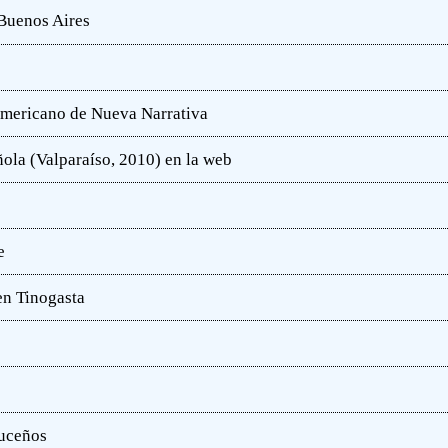
 Buenos Aires
oamericano de Nueva Narrativa
ola (Valparaíso, 2010) en la web
e
en Tinogasta
ruceños