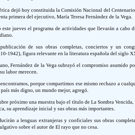
érica dejó hoy constituida la Comisión Nacional del Centenario 
enta primera del ejecutivo, María Teresa Fernández de la Vega.
 este jueves el programa de actividades que llevarán a cabo d
diano.
publicación de sus obras completas, conciertos y un congr
0-1942), figura relevante en la literatura española del siglo X
gano, Fernández de la Vega subrayó el compromiso asumido po
 su labor merecen.
encontramos, porque compartimos ese mismo rechazo a cualqui
n país más digno, un mundo mejor, agregó.
re próximo una muestra bajo el título de La Sombra Vencida, la
, su aprendizaje inicial y sus obras más importantes.
ucirán a lenguas extranjeras y cooficiales sus obras completas
vulgativo sobre el autor de El rayo que no cesa.