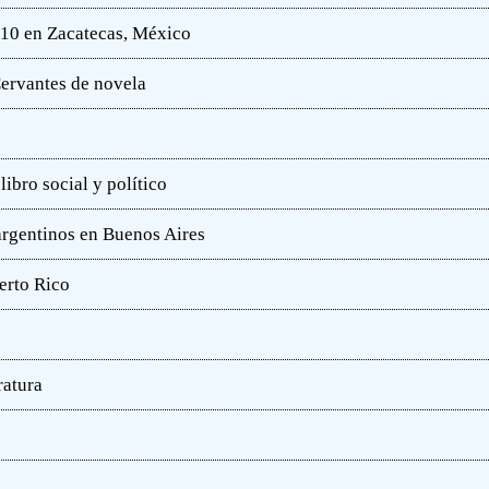
010 en Zacatecas, México
ervantes de novela
ibro social y político
 argentinos en Buenos Aires
erto Rico
ratura