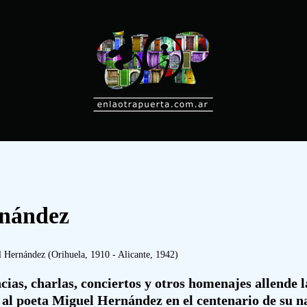
rnández
 Hernández (Orihuela, 1910 - Alicante, 1942)
cias, charlas, conciertos y otros homenajes allende 
 al poeta Miguel Hernández en el centenario de su n