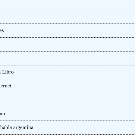
es
l Libro
ternet
ano
 habla argentina