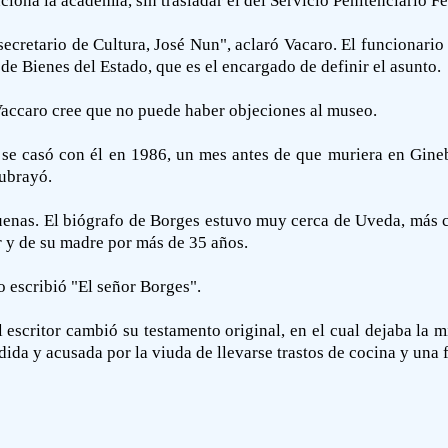
iona la academia, sin trasladar el del Servicio Penitenciario Fe
 secretario de Cultura, José Nun", aclaró Vacaro. El funcionari
e Bienes del Estado, que es el encargado de definir el asunto.
accaro cree que no puede haber objeciones al museo.
 se casó con él en 1986, un mes antes de que muriera en Ginebr
subrayó.
uenas. El biógrafo de Borges estuvo muy cerca de Uveda, más 
or y de su madre por más de 35 años.
 escribió "El señor Borges".
l escritor cambió su testamento original, en el cual dejaba la 
da y acusada por la viuda de llevarse trastos de cocina y una 