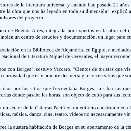
ritores de la literatura universal y cuando han pasado 21 año
re la obra que nos ha legado en toda su dimensión", explicó a
pulsores del proyecto.
ana de Buenos Aires, integrada por expertos en la obra del c
también un centro de estudios y documentación, un lugar para cur
asociación en la Biblioteca de Alejandría, en Egipto, a mediado
o Nacional de Literatura Miguel de Cervantes, el mayor reconoci
s con Borges", sostuvo Vaccaro. "Cientos de turistas que vien
 curiosidad que este hombre despierta y recorren sitios que son
ísticos por los sitios que frecuentaba Borges. Los barrios qu
ibrerías donde pasaba las horas, son objeto de culto para sus lec
un sector de la Galerías Pacífico, un edificio construido en el 
sticas, música, danza, cine, teatro, videos no necesariamente vi
ee la austera habitación de Borges en su apartamento de la cént