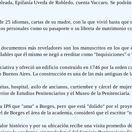
leada, Epifanía Uveda de Robledo, cuenta Vaccaro. Se podrán ve
e 25 idiomas, cartas de su madre, con la que vivió hasta que 
os personales como su pasaporte o su libreta de matrimonio co
s documentos más reveladores son los manuscritos en los que el
llables que él mismo se negó a reeditar como "Inquisiciones" o
iciativa y ofreció un edificio construido en 1746 por la orden
vo Buenos Aires. La construcción es una de las más antiguas de l
itas, hospital, asilo de ancianos, curtiembre y cárcel de muje
erior de Estudios Penitenciarios y el Museo de la Penitenciaría.
a IPS que "ama" a Borges, pero que está "dolido" por el proye
el de Borges el área de la academia, consideró que el escritor "n
valor histórico y por su ubicación recibe una visita promedio d