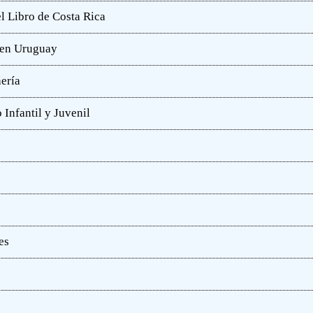
l Libro de Costa Rica
a en Uruguay
hería
 Infantil y Juvenil
es