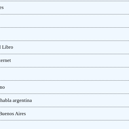
es
l Libro
ternet
ano
 habla argentina
 Buenos Aires