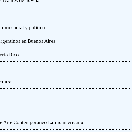
ervantes de novela
ibro social y político
 argentinos en Buenos Aires
erto Rico
ratura
o de Arte Contemporáneo Latinoamericano