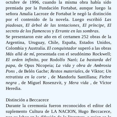
octubre de 1996, cuando la misma obra había sido
premiada por la Fundación Fortabat, aunque luego la
señora Amalia Lacroze de Fortabat le negó la distinción
por el contenido de la novela. Luego escribió
Las
piadosas, El árbol de las tentaciones, El príncipe, El
secreto de los flamencos
y
Errante en las sombras
.
Se presentaron este año en el certamen 252 obras de la
Argentina, Uruguay, Chile, España, Estados Unidos,
Colombia y Australia.
El conquistador
superó a las obras
Más allá de mí
, presentada con el seudónimo Rockwell;
El orden infinito
, por Rodolfo Naró;
La bastarda del
papa
, de Opus Nicopeia;
La vida y obra de Ambrosia
Pons
, de Belén Gache;
Restos materiales
, de Víktor;
Un
retratista en la corte
, de Mandorlu Santillana;
Fiebre
negra
, de Miguel Rosenzvit, y
Mera vida
, de Víctor
Heredia.
Distinción a Beccacece
Durante la ceremonia fueron reconocidos el editor del
suplemento Cultura de LA NACION, Hugo Beccacece,