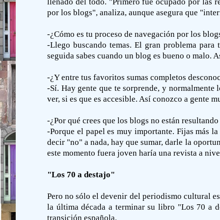
llenado del todo. "Primero fue ocupado por las 
por los blogs", analiza, aunque asegura que "inter
-¿Cómo es tu proceso de navegación por los blog
-Llego buscando temas. El gran problema para ten
seguida sabes cuando un blog es bueno o malo. As
-¿Y entre tus favoritos sumas completos descono
-Sí. Hay gente que te sorprende, y normalmente 
ver, si es que es accesible. Así conozco a gente 
-¿Por qué crees que los blogs no están resultando
-Porque el papel es muy importante. Fijas más la
decir "no" a nada, hay que sumar, darle la oportuni
este momento fuera joven haría una revista a nive
"Los 70 a destajo"
Pero no sólo el devenir del periodismo cultural es
la última década a terminar su libro "Los 70 a d
transición española.