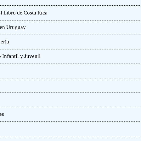
l Libro de Costa Rica
a en Uruguay
hería
 Infantil y Juvenil
es