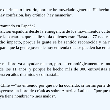
 experimento literario, porque he mezclado géneros. He hecho
, hay confesión, hay crónica, hay memoria".
levantado en España?
nsición española desde la emergencia de los movimientos cultur
ue la pactaron, que nadie sabía quiénes eran. Hasta el 77 nadie
ho impacto, porque la gente se ha sentido reconocida y ha r
para que la gente joven de hoy entienda que se pueden hacer l
 y mi libro va a ayudar mucho, porque cronológicamente es m
sde los 11 años, y porque he hecho más de 300 entrevistas
ona en años distintos y contrastaba.
n Chile —"no entiendo por qué no ha ocurrido, si forma parte d
oyectos: un libro de crónicas sobre América Latina —"porqu
 ya tiene nombre: "Niños malos".