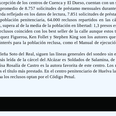
excepción de los centros de Cuenca y El Dueso, cuentan con un s
n promedio de 8.757 solicitudes de préstamo mensuales durante
da reflejado en los datos de lectura, 7.851 solicitudes de présta
 población penitenciaria, 64.000 reclusos repartidos en las 
, supera al de la media de la población en libertad: 1,3 presos 
clusos coinciden con los best seller de la calle aunque estos t
zquez Figueroa, Ken Follet y Stephen King son los autores que 
e interés para la población reclusa, como el Manual de ejecució
eña Soto del Real, siguen las líneas generales del sondeo sin 
más leída de la cárcel del Alcázar es Soldados de Salamina, de 
sa Rosalía de Castro es la autora favorita de este centro. Los
 el título más prestado. En el centro penitenciario de Huelva l
ma los reclusos optan por el Código Penal.