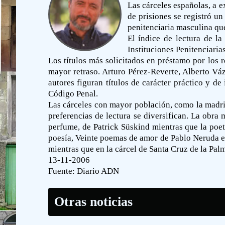
Las cárceles españolas, a 
de prisiones se registró u
penitenciaria masculina que
El índice de lectura de la
Instituciones Penitenciarias
Los títulos más solicitados en préstamo por los re
mayor retraso. Arturo Pérez-Reverte, Alberto Vá
autores figuran títulos de carácter práctico y d
Código Penal.
Las cárceles con mayor población, como la madril
preferencias de lectura se diversifican. La obra 
perfume, de Patrick Süskind mientras que la poeti
poesía, Veinte poemas de amor de Pablo Neruda es
mientras que en la cárcel de Santa Cruz de la Pal
13-11-2006
Fuente:
Diario ADN
Otras noticias