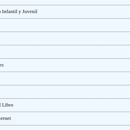
 Infantil y Juvenil
es
l Libro
ternet