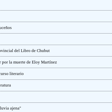
ruceños
rovincial del Libro de Chubut
r por la muerte de Eloy Martínez
rso literario
eratura
luvia ajena''