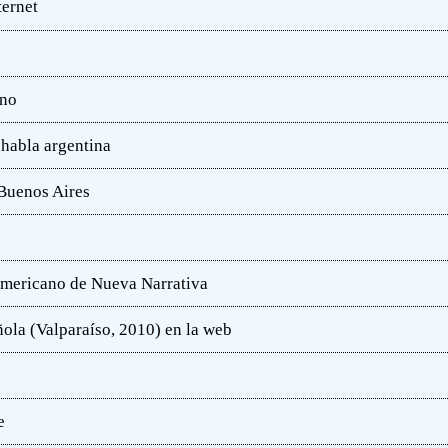
ternet
ano
 habla argentina
 Buenos Aires
oamericano de Nueva Narrativa
ola (Valparaíso, 2010) en la web
e