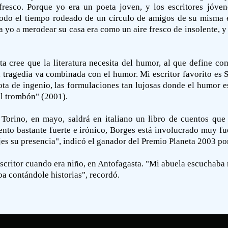
resco. Porque yo era un poeta joven, y los escritores jóven
todo el tiempo rodeado de un círculo de amigos de su misma e
 yo a merodear su casa era como un aire fresco de insolente, 
ta cree que la literatura necesita del humor, al que define c
la tragedia va combinada con el humor. Mi escritor favorito es S
ota de ingenio, las formulaciones tan lujosas donde el humor e
el trombón" (2001).
Torino, en mayo, saldrá en italiano un libro de cuentos que 
uento bastante fuerte e irónico, Borges está involucrado muy 
s su presencia", indicó el ganador del Premio Planeta 2003 por 
escritor cuando era niño, en Antofagasta. "Mi abuela escuchaba 
a contándole historias", recordó.