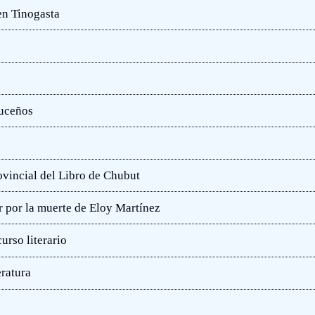
en Tinogasta
ruceños
rovincial del Libro de Chubut
r por la muerte de Eloy Martínez
rso literario
eratura