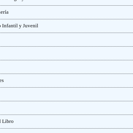
hería
 Infantil y Juvenil
es
l Libro