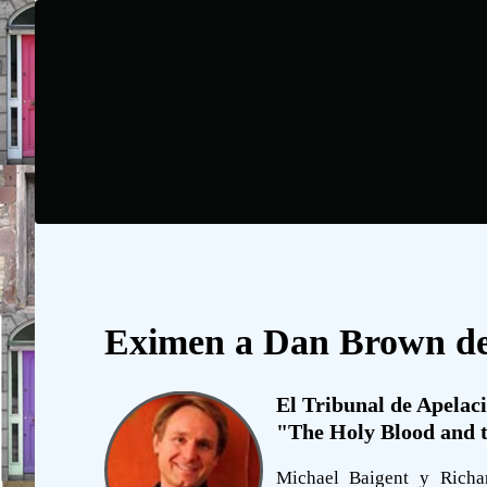
Eximen a Dan Brown de p
El Tribunal de Apelaci
"The Holy Blood and t
Michael Baigent y Richa