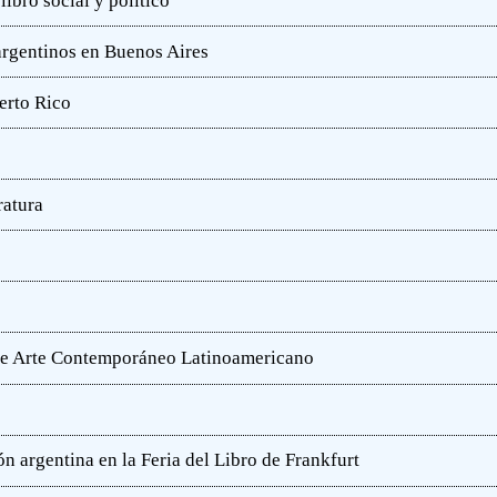
ibro social y político
 argentinos en Buenos Aires
erto Rico
ratura
o de Arte Contemporáneo Latinoamericano
n argentina en la Feria del Libro de Frankfurt