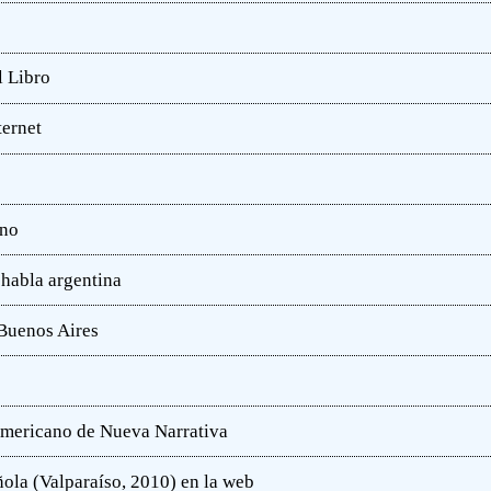
l Libro
ternet
ano
 habla argentina
 Buenos Aires
oamericano de Nueva Narrativa
ola (Valparaíso, 2010) en la web