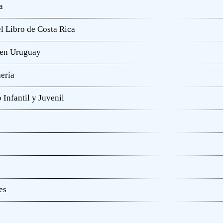
a
l Libro de Costa Rica
a en Uruguay
hería
 Infantil y Juvenil
es