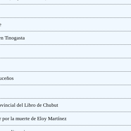
e
en Tinogasta
ruceños
rovincial del Libro de Chubut
r por la muerte de Eloy Martínez