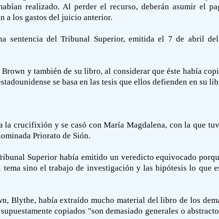
habían realizado. Al perder el recurso, deberán asumir el p
 a los gastos del juicio anterior.
na sentencia del Tribunal Superior, emitida el 7 de abril d
rown y también de su libro, al considerar que éste había copia
tadounidense se basa en las tesis que ellos defienden en su lib
a la crucifixión y se casó con María Magdalena, con la que tu
nominada Priorato de Sión.
ibunal Superior había emitido un veredicto equivocado porque 
l tema sino el trabajo de investigación y las hipótesis lo que 
n, Blythe, había extraído mucho material del libro de los dem
" supuestamente copiados "son demasiado generales o abstracto